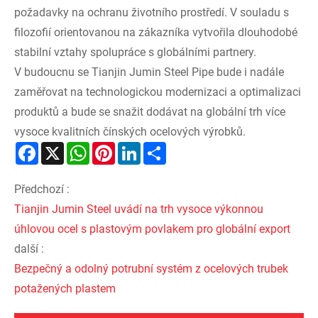
požadavky na ochranu životního prostředí. V souladu s
filozofií orientovanou na zákazníka vytvořila dlouhodobé
stabilní vztahy spolupráce s globálními partnery.
V budoucnu se Tianjin Jumin Steel Pipe bude i nadále
zaměřovat na technologickou modernizaci a optimalizaci
produktů a bude se snažit dodávat na globální trh více
vysoce kvalitních čínských ocelových výrobků.
Facebook
X
WhatsApp
Pinterest
LinkedIn
Share
Předchozí :
Tianjin Jumin Steel uvádí na trh vysoce výkonnou
úhlovou ocel s plastovým povlakem pro globální export
další :
Bezpečný a odolný potrubní systém z ocelových trubek
potažených plastem