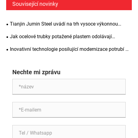
Související novinky
Tianjin Jumin Steel uvádí na trh vysoce výkonnou
úhlovou ocel s plastovým povlakem pro globální export
Jak ocelové trubky potažené plastem odolávají
extrémnímu klimatu Středního východu?
Inovativní technologie posilující modernizace potrubí –
Tianjin Juming Steel Pipe Co., Ltd. uvádí na trh novou
generaci vysoce výkonných ocelových trubek s plastovým
Nechte mi zprávu
povlakem