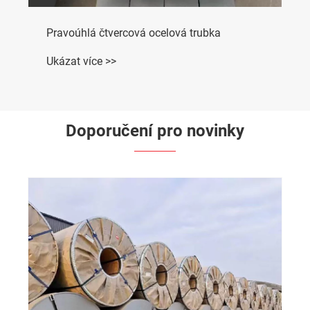
Doporučení pro novinky
Jaké jsou klíčové rozdíly mezi antikorozními
ocelovými trubkami 3PE a FBE?
Ukázat více >>