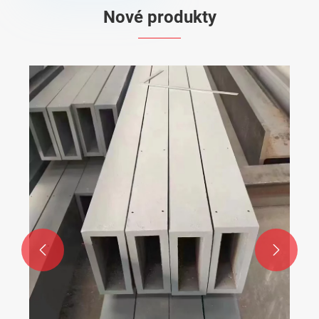
Nové produkty
Ocelový plech válcovaný za tepla
Ukázat více >>

